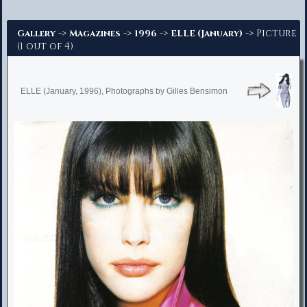
Advanced Search
->
->
->
-> Picture
Gallery
Magazines
1996
ELLE (January)
(1 out of 4)
ELLE (January, 1996), Photographs by Gilles Bensimon